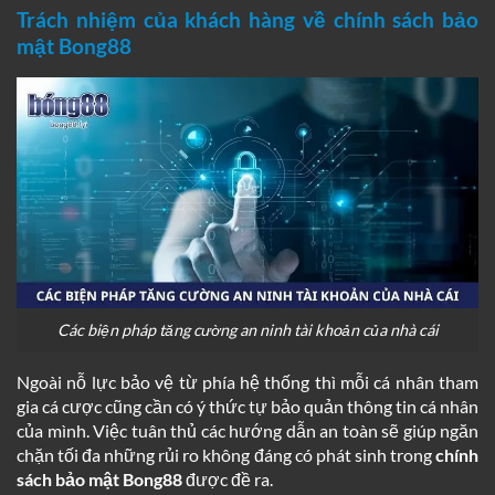
Trách nhiệm của khách hàng về chính sách bảo
mật Bong88
Các biện pháp tăng cường an ninh tài khoản của nhà cái
Ngoài nỗ lực bảo vệ từ phía hệ thống thì mỗi cá nhân tham
gia cá cược cũng cần có ý thức tự bảo quản thông tin cá nhân
của mình. Việc tuân thủ các hướng dẫn an toàn sẽ giúp ngăn
chặn tối đa những rủi ro không đáng có phát sinh trong
chính
sách bảo mật Bong88
được đề ra.