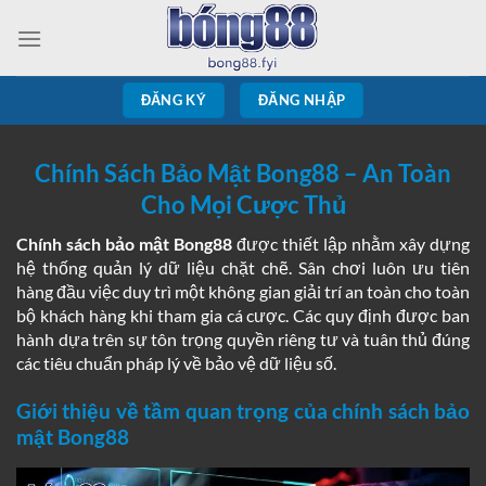
Bỏ
qua
nội
dung
ĐĂNG KÝ
ĐĂNG NHẬP
Chính Sách Bảo Mật Bong88 – An Toàn
Cho Mọi Cược Thủ
Chính sách bảo mật Bong88
được thiết lập nhằm xây dựng
hệ thống quản lý dữ liệu chặt chẽ. Sân chơi luôn ưu tiên
hàng đầu việc duy trì một không gian giải trí an toàn cho toàn
bộ khách hàng khi tham gia cá cược. Các quy định được ban
hành dựa trên sự tôn trọng quyền riêng tư và tuân thủ đúng
các tiêu chuẩn pháp lý về bảo vệ dữ liệu số.
Giới thiệu về tầm quan trọng của chính sách bảo
mật Bong88