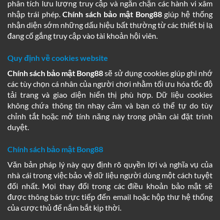
phân tích lưu lượng truy cập và ngăn chặn các hành vi xâm
nhập trái phép.
Chính sách bảo mật Bong88
giúp hệ thống
nhận diện sớm những dấu hiệu bất thường từ các thiết bị lạ
đang cố gắng truy cập vào tài khoản hội viên.
Quy định về cookies website
Chính sách bảo mật Bong88
sẽ sử dụng cookies giúp ghi nhớ
các tùy chọn cá nhân của người chơi nhằm tối ưu hóa tốc độ
tải trang và giao diện hiển thị phù hợp. Dữ liệu cookies
không chứa thông tin nhạy cảm và bạn có thể tự do tùy
chỉnh tắt hoặc mở tính năng này trong phần cài đặt trình
duyệt.
Chính sách bảo mật Bong88
Văn bản pháp lý này quy định rõ quyền lợi và nghĩa vụ của
nhà cái trong việc bảo vệ dữ liệu người dùng một cách tuyệt
đối nhất. Mọi thay đổi trong các điều khoản bảo mật sẽ
được thông báo trực tiếp đến email hoặc hộp thư hệ thống
của cược thủ để nắm bắt kịp thời.