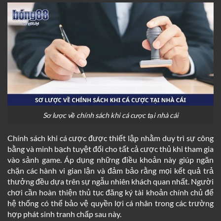
Sơ lược về chính sách khi cá cược tại nhà cái
Chính sách khi cá cược được thiết lập nhằm duy trì sự công
bằng và minh bạch tuyệt đối cho tất cả cược thủ khi tham gia
vào sảnh game. Áp dụng những điều khoản này giúp ngăn
chặn các hành vi gian lận và đảm bảo rằng mọi kết quả trả
thưởng đều dựa trên sự ngẫu nhiên khách quan nhất. Người
chơi cần hoàn thiện thủ tục đăng ký tài khoản chính chủ để
hệ thống có thể bảo vệ quyền lợi cá nhân trong các trường
hợp phát sinh tranh chấp sau này.