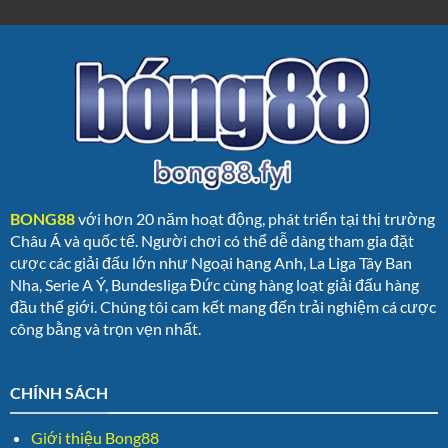
BONG88
với hơn 20 năm hoạt động, phát triển tại thị trường
Châu Á và quốc tế. Người chơi có thể dễ dàng tham gia đặt
cược các giải đấu lớn như Ngoại hạng Anh, La Liga Tây Ban
Nha, Serie A Ý, Bundesliga Đức cùng hàng loạt giải đấu hàng
đầu thế giới. Chúng tôi cam kết mang đến trải nghiệm cá cược
công bằng và trọn vẹn nhất.
CHÍNH SÁCH
Giới thiệu Bong88