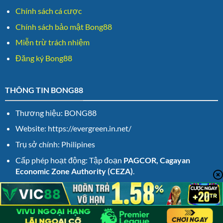
Chính sách cá cược
Chính sách bảo mật Bong88
Miễn trừ trách nhiệm
Đăng ký Bong88
THÔNG TIN BONG88
Thương hiệu: BONG88
Website: https://evergreen.in.net/
Trụ sở chính: Philipines
Cấp phép hoạt động: Tập đoạn
PAGCOR, Cagayan
Economic Zone Authority (CEZA)
.
Địa chỉ: 129 Âu Cơ, Tân Bình, Hồ Chí Minh, Việt Nam
Email:
bong88fyiuytin@gmail.com
Phone: 0978985780