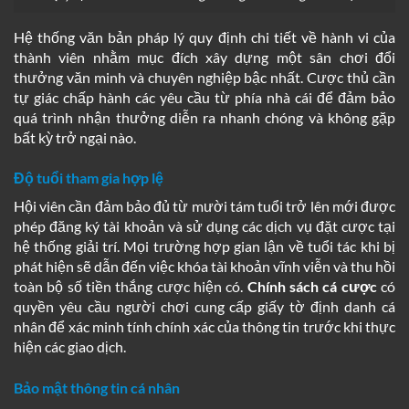
Hệ thống văn bản pháp lý quy định chi tiết về hành vi của
thành viên nhằm mục đích xây dựng một sân chơi đổi
thưởng văn minh và chuyên nghiệp bậc nhất. Cược thủ cần
tự giác chấp hành các yêu cầu từ phía nhà cái để đảm bảo
quá trình nhận thưởng diễn ra nhanh chóng và không gặp
bất kỳ trở ngại nào.
Độ tuổi tham gia hợp lệ
Hội viên cần đảm bảo đủ từ mười tám tuổi trở lên mới được
phép đăng ký tài khoản và sử dụng các dịch vụ đặt cược tại
hệ thống giải trí. Mọi trường hợp gian lận về tuổi tác khi bị
phát hiện sẽ dẫn đến việc khóa tài khoản vĩnh viễn và thu hồi
toàn bộ số tiền thắng cược hiện có.
Chính sách cá cược
có
quyền yêu cầu người chơi cung cấp giấy tờ định danh cá
nhân để xác minh tính chính xác của thông tin trước khi thực
hiện các giao dịch.
Bảo mật thông tin cá nhân