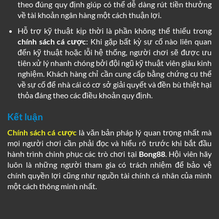
theo đúng quy định giúp có thể dễ dàng rút tiền thưởng
về tài khoản ngân hàng một cách thuận lợi.
Hỗ trợ kỹ thuật kịp thời là phần không thể thiếu trong
chính sách cá cược
: Khi gặp bất kỳ sự cố nào liên quan
đến kỹ thuật hoặc lỗi hệ thống, người chơi sẽ được ưu
tiên xử lý nhanh chóng bởi đội ngũ kỹ thuật viên giàu kinh
nghiệm. Khách hàng chỉ cần cung cấp bằng chứng cụ thể
về sự cố để nhà cái có cơ sở giải quyết và đền bù thiệt hại
thỏa đáng theo các điều khoản quy định.
Kết luận
Chính sách cá cược
là văn bản pháp lý quan trọng nhất mà
mọi người chơi cần phải đọc và hiểu rõ trước khi bắt đầu
hành trình chinh phục các trò chơi tại
Bong88
. Hội viên hãy
luôn là những người tham gia có trách nhiệm để bảo vệ
chính quyền lợi cũng như nguồn tài chính cá nhân của mình
một cách thông minh nhất.