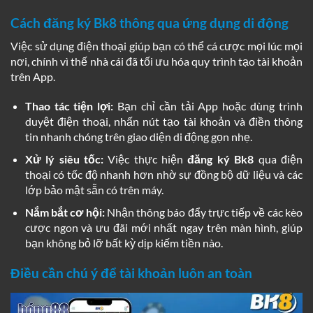
Cách đăng ký Bk8 thông qua ứng dụng di động
Việc sử dụng điện thoại giúp bạn có thể cá cược mọi lúc mọi
nơi, chính vì thế nhà cái đã tối ưu hóa quy trình tạo tài khoản
trên App.
Thao tác tiện lợi:
Bạn chỉ cần tải App hoặc dùng trình
duyệt điện thoại, nhấn nút tạo tài khoản và điền thông
tin nhanh chóng trên giao diện di động gọn nhẹ.
Xử lý siêu tốc:
Việc thực hiện
đăng ký Bk8
qua điện
thoại có tốc độ nhanh hơn nhờ sự đồng bộ dữ liệu và các
lớp bảo mật sẵn có trên máy.
Nắm bắt cơ hội:
Nhận thông báo đẩy trực tiếp về các kèo
cược ngon và ưu đãi mới nhất ngay trên màn hình, giúp
bạn không bỏ lỡ bất kỳ dịp kiếm tiền nào.
Điều cần chú ý để tài khoản luôn an toàn