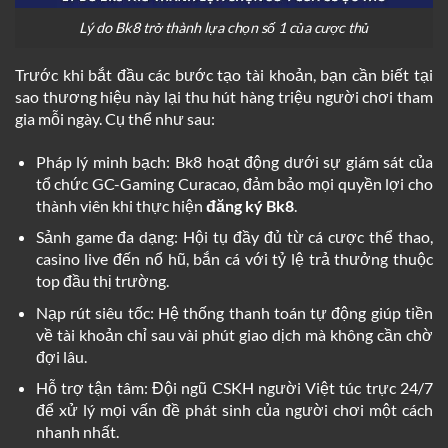
Lý do Bk8 trở thành lựa chọn số 1 của cược thủ
Trước khi bắt đầu các bước tạo tài khoản, bạn cần biết tại
sao thương hiệu này lại thu hút hàng triệu người chơi tham
gia mỗi ngày. Cụ thể như sau:
Pháp lý minh bạch: Bk8 hoạt động dưới sự giám sát của
tổ chức GC-Gaming Curacao, đảm bảo mọi quyền lợi cho
thành viên khi thực hiện
đăng ký Bk8
.
Sảnh game đa dạng: Hội tụ đầy đủ từ cá cược thể thao,
casino live đến nổ hũ, bắn cá với tỷ lệ trả thưởng thuộc
top đầu thị trường.
Nạp rút siêu tốc: Hệ thống thanh toán tự động giúp tiền
về tài khoản chỉ sau vài phút giao dịch mà không cần chờ
đợi lâu.
Hỗ trợ tận tâm: Đội ngũ CSKH người Việt túc trực 24/7
để xử lý mọi vấn đề phát sinh của người chơi một cách
nhanh nhất.