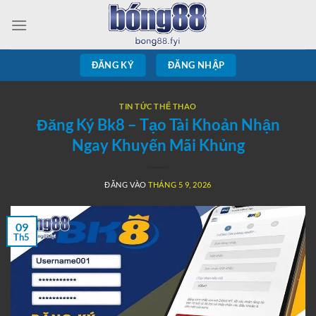
Bỏ
qua
nội
dung
ĐĂNG KÝ
ĐĂNG NHẬP
TIN TỨC THỂ THAO
Đăng Ký Bk8 – Tạo Tài Khoản Nhận
Ngay Khuyến Mãi Khủng
ĐĂNG VÀO
THÁNG 5 9, 2026
09
Th5