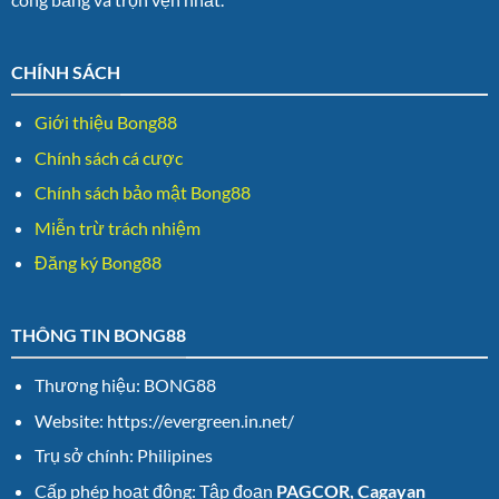
CHÍNH SÁCH
Giới thiệu Bong88
Chính sách cá cược
Chính sách bảo mật Bong88
Miễn trừ trách nhiệm
Đăng ký Bong88
THÔNG TIN BONG88
Thương hiệu: BONG88
Website: https://evergreen.in.net/
Trụ sở chính: Philipines
Cấp phép hoạt động: Tập đoạn
PAGCOR, Cagayan