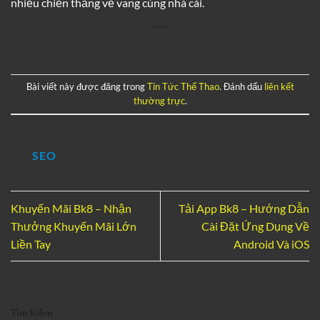
nhiều chiến thắng vẻ vang cùng nhà cái.
Bài viết này được đăng trong
Tin Tức Thể Thao
. Đánh dấu
liên kết
thường trực
.
SEO
Khuyến Mãi Bk8 – Nhận
Tải App Bk8 – Hướng Dẫn
Thưởng Khuyến Mãi Lớn
Cài Đặt Ứng Dụng Về
Liền Tay
Android Và iOS
Tìm kiếm