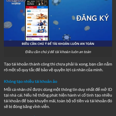
Điều cần chú ý để tài khoản luôn an toàn
Tạo tài khoản thành công thì chưa phải là xong, bạn cần nắm
rõ một số quy tắc để bảo vệ quyền lợi cá nhân của mình.
Không tạo nhiều tài khoản ảo
Mỗi cá nhân chỉ được dùng một thông tin duy nhất để mở ID
tại nhà cái. Nếu hệ thống phát hiện hành vi cố tình tạo nhiều
tài khoản để bào khuyến mãi, toàn bộ số tiền và tài khoản đó
sẽ bị đóng băng vĩnh viễn.