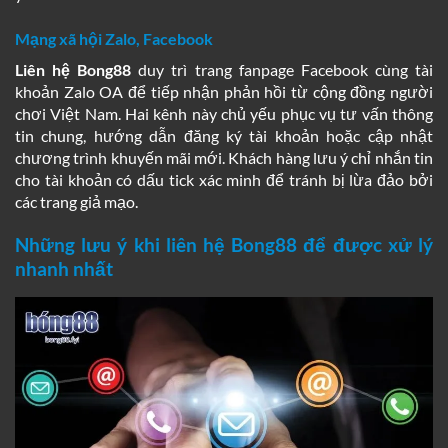
Mạng xã hội Zalo, Facebook
Liên hệ Bong88
duy trì trang fanpage Facebook cùng tài
khoản Zalo OA để tiếp nhận phản hồi từ cộng đồng người
chơi Việt Nam. Hai kênh này chủ yếu phục vụ tư vấn thông
tin chung, hướng dẫn đăng ký tài khoản hoặc cập nhật
chương trình khuyến mãi mới. Khách hàng lưu ý chỉ nhắn tin
cho tài khoản có dấu tick xác minh để tránh bị lừa đảo bởi
các trang giả mạo.
Những lưu ý khi liên hệ Bong88 để được xử lý
nhanh nhất