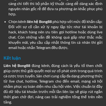
càng chi tiết thì bộ phận kỹ thuật càng dễ dàng xác định
nguyên nhân gốc rễ để đưa ra phương án khắc phục phù
hợp.
Chọn kênh
liên hệ Bong88
phù hợp với mức độ khẩn cấp:
Đối với sự cố cần xử lý ngay lập tức như tài khoản bị
hack, khách hàng nên ưu tiên gọi hotline hoặc dùng live
chat. Còn những vấn đề không quá gấp như thắc mắc
khuyến mãi, yêu cầu cập nhật thông tin cá nhân thì gửi
email hoặc nhắn Telegram đều được.
Kết luận
Liên hệ Bong88
đúng kênh, đúng cách là yếu tố then chốt
giúp cược thủ giải quyết mọi sự cố phát sinh trong quá trình
cá cược trực tuyến. Sân chơi cung cấp đa dạng phương thức
từ live chat, hotline, Telegram cho đến email, mạng xã hội
nhằm phục vụ toàn diện nhu cầu hội viên. Việc chuẩn bị đầy
đủ dữ liệu tài khoản trước mỗi lần liên lạc sẽ giúp rút ngắn
thời gian chờ đợi, nâng cao trải nghiệm tổng thể trên nền
tảng.