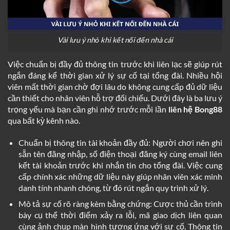
Vài lưu ý nhỏ khi kết nối đến nhà cái
Việc chuẩn bị đầy đủ thông tin trước khi liên lạc sẽ giúp rút
ngắn đáng kể thời gian xử lý sự cố tại tổng đài. Nhiều hội
viên mất thời gian chờ đợi lâu do không cung cấp đủ dữ liệu
cần thiết cho nhân viên hỗ trợ đối chiếu. Dưới đây là ba lưu ý
trọng yếu mà bạn cần ghi nhớ trước mỗi lần
liên hệ Bong88
qua bất kỳ kênh nào.
Chuẩn bị thông tin tài khoản đầy đủ: Người chơi nên ghi
sẵn tên đăng nhập, số điện thoại đăng ký cùng email liên
kết tài khoản trước khi nhắn tin cho tổng đài. Việc cung
cấp chính xác những dữ liệu này giúp nhân viên xác minh
danh tính nhanh chóng, từ đó rút ngắn quy trình xử lý.
Mô tả sự cố rõ ràng kèm bằng chứng: Cược thủ cần trình
bày cụ thể thời điểm xảy ra lỗi, mã giao dịch liên quan
cùng ảnh chụp màn hình tương ứng với sự cố. Thông tin