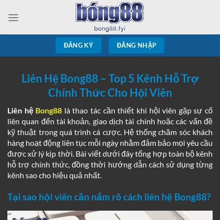
Bỏ
qua
nội
dung
ĐĂNG KÝ
ĐĂNG NHẬP
Liên Hệ Bong88 – Top 5 Kênh Hỗ Trợ
Chính Thức Cho Hội Viên
Liên hệ
Bong88
là thao tác cần thiết khi hội viên gặp sự cố
liên quan đến tài khoản, giao dịch tài chính hoặc các vấn đề
kỹ thuật trong quá trình cá cược. Hệ thống chăm sóc khách
hàng hoạt động liên tục mỗi ngày nhằm đảm bảo mọi yêu cầu
được xử lý kịp thời. Bài viết dưới đây tổng hợp toàn bộ kênh
hỗ trợ chính thức, đồng thời hướng dẫn cách sử dụng từng
kênh sao cho hiệu quả nhất.
Tại sao hội viên cần nắm rõ cách liên hệ Bong88?