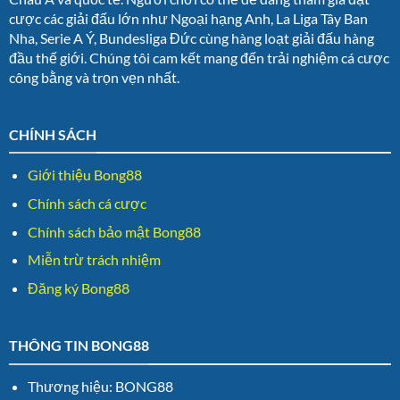
cược các giải đấu lớn như Ngoại hạng Anh, La Liga Tây Ban
Nha, Serie A Ý, Bundesliga Đức cùng hàng loạt giải đấu hàng
đầu thế giới. Chúng tôi cam kết mang đến trải nghiệm cá cược
công bằng và trọn vẹn nhất.
CHÍNH SÁCH
Giới thiệu Bong88
Chính sách cá cược
Chính sách bảo mật Bong88
Miễn trừ trách nhiệm
Đăng ký Bong88
THÔNG TIN BONG88
Thương hiệu: BONG88