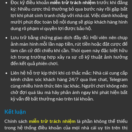
Đọc kỹ điều khoản
miễn trừ trách nhiệm
trước khi đăng
ký: Nhiều cược thủ thường bỏ qua bước này rồi gặp bất
lợi khi phát sinh tranh chấp với nhà cái. Việc dành khoảng
mười phút đọc toàn bộ nội dung sẽ giúp khách hàng hình
dung rõ phạm vi quyền lợi được bảo hộ.
Lưu trữ bằng chứng giao dịch đầy đủ: Hội viên nên chụp
ảnh màn hình mỗi lần nạp tiền, rút tiền hoặc đặt cược để
làm căn cứ đối chiếu khi cần. Thói quen này đặc biệt hữu
ích trong trường hợp xảy ra sự cố kỹ thuật ảnh hưởng
đến kết quả phiên chơi.
Liên hệ hỗ trợ kịp thời khi có thắc mắc: Nhà cái cung cấp
kênh chăm sóc khách hàng 24/7 qua live chat, Telegram
cùng nhiều hình thức liên lạc khác. Người chơi không nên
chờ đợi quá lâu mà hãy phản ánh ngay khi phát hiện bất
kỳ vấn đề bất thường nào trên tài khoản.
Kết luận
Chính sách
miễn trừ trách nhiệm
là phần không thể thiếu
trong hệ thống điều khoản của mọi nhà cái uy tín trên thị