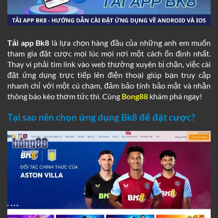
Tải app Bk8
là lựa chọn hàng đầu của những anh em muốn
tham gia đặt cược mọi lúc mọi nơi một cách ổn định nhất.
Thay vì phải tìm link vào web thường xuyên bị chặn, việc cài
đặt ứng dụng trực tiếp lên điện thoại giúp bạn truy cập
nhanh chỉ với một cú chạm, đảm bảo tính bảo mật và nhận
thông báo kèo thơm tức thì. Cùng
Bong88
khám phá ngay!
Tại sao nên chọn ứng dụng Bk8 để đặt cược?