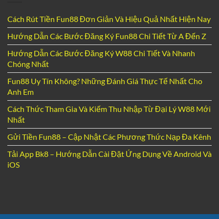
Cách Rút Tiền Fun88 Đơn Giản Và Hiệu Quả Nhất Hiện Nay
Hướng Dẫn Các Bước Đăng Ký Fun88 Chi Tiết Từ A Đến Z
Hướng Dẫn Các Bước Đăng Ký W88 Chi Tiết Và Nhanh
Chóng Nhất
Fun88 Uy Tín Không? Những Đánh Giá Thực Tế Nhất Cho
Anh Em
Cách Thức Tham Gia Và Kiếm Thu Nhập Từ Đại Lý W88 Mới
Nhất
Gửi Tiền Fun88 – Cập Nhật Các Phương Thức Nạp Đa Kênh
Tải App Bk8 – Hướng Dẫn Cài Đặt Ứng Dụng Về Android Và
iOS