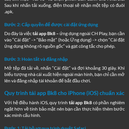
Sau khi nhấn tải xuống, điện thoại sẽ nhận một tệp có đuôi
.apk.
Bước 2: Cấp quyền để được cài đặt ứng dụng
Do đây là việc
tải app Bk8 –
ứng dụng ngoài CH Play, bạn cần
vào “Cài đặt” -> “Bảo mật” (hoặc Ứng dụng) -> chọn “Cài đặt
ứng dụng không rõ nguồn gốc” và gạt công tắc cho phép.
Bước 3: Hoàn tất và đăng nhập
Mở tệp đã tải về, nhấn “Cài đặt” và đợi khoảng 30 giây. Khi
biểu tượng nhà cái xuất hiện ngoài màn hình, bạn chỉ cần mở
lên và đăng nhập tài khoản để bắt đầu chơi.
Quy trình tải app Bk8 cho iPhone (iOS) chuẩn xác
Với hệ điều hành iOS, quy trình
tải app Bk8
có phần nghiêm
ngặt hơn về tính bảo mật nên bạn cần thực hiện thêm bước
xác minh cấu hình.
Bước 1: Tải hồ sơ qua trình duyệt Safari