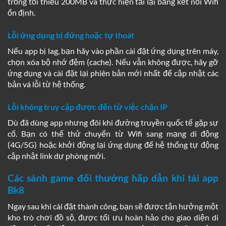
trống tối thiểu 200MB và thực hiện tải lại bằng kết nối Wifi
ổn định.
Lỗi ứng dụng bị đứng hoặc tự thoát
Nếu app bị lag, bạn hãy vào phần cài đặt ứng dụng trên máy,
chọn xóa bộ nhớ đệm (cache). Nếu vẫn không được, hãy gỡ
ứng dụng và cài đặt lại phiên bản mới nhất để cập nhật các
bản vá lỗi từ hệ thống.
Lỗi không truy cập được đến từ việc chặn IP
Dù đã dùng app nhưng đôi khi đường truyền quốc tế gặp sự
cố. Bạn có thể thử chuyển từ Wifi sang mạng di động
(4G/5G) hoặc khởi động lại ứng dụng để hệ thống tự động
cập nhật link dự phòng mới.
Các sảnh game đổi thưởng hấp dẫn khi tải app
Bk8
Ngay sau khi cài đặt thành công, bạn sẽ được tận hưởng một
kho trò chơi đồ sộ, được tối ưu hoàn hảo cho giao diện di