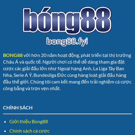
BONG88
với hơn 20 năm hoạt động, phát triển tại thị trường
Châu Á và quốc tế. Người chơi có thể dễ dàng tham gia đặt
cược các giải đấu lớn như Ngoại hạng Anh, La Liga Tây Ban
Nha, Serie A Ý, Bundesliga Đức cùng hàng loạt giải đấu hàng
đầu thế giới. Chúng tôi cam kết mang đến trải nghiệm cá cược
công bằng và trọn vẹn nhất.
CHÍNH SÁCH
Giới thiệu Bong88
Chính sách cá cược