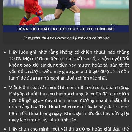
Dùng thủ thuật cá cược chú ý soi kèo chính xác
Hãy luôn ghi nhớ rằng không có chiến thuật nào thắng
100%. Mọi dự đoán đều có xác suất sai số, vì vậy tuyệt đối
không bao giờ sử dụng tiền vay mượn hoặc tài sản thiết
yếu để cá cược. Điều này giúp game thủ giữ được "cái đầu
lạnh" để đưa ra những phán đoán chính xác nhất.
Việc kiểm soát cảm xúc (Tilt control) là vô cùng quan trọng.
Khi gặp chuỗi thua, xu hướng chung là muốn đặt cược lớn
hơn để gỡ gạc – đây chính là con đường nhanh nhất dẫn
đến trắng tay.
Thủ thuật cá cược
ở đây là hãy đặt ra một
hạn mức thua trong ngày. Khi chạm mức đó, hãy dừng lại
ngay lập tức để lấy lại sự tỉnh táo.
Hãy chọn cho mình một vài thị trường hoặc giải đấu thế