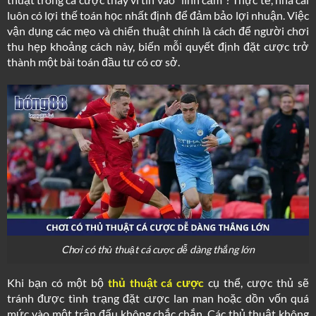
luôn có lợi thế toán học nhất định để đảm bảo lợi nhuận. Việc
vận dụng các mẹo và chiến thuật chính là cách để người chơi
thu hẹp khoảng cách này, biến mỗi quyết định đặt cược trở
thành một bài toán đầu tư có cơ sở.
Chơi có thủ thuật cá cược dễ dàng thắng lớn
Khi bạn có một bộ
thủ thuật cá cược
cụ thể, cược thủ sẽ
tránh được tình trạng đặt cược lan man hoặc dồn vốn quá
mức vào một trận đấu không chắc chắn. Các thủ thuật không