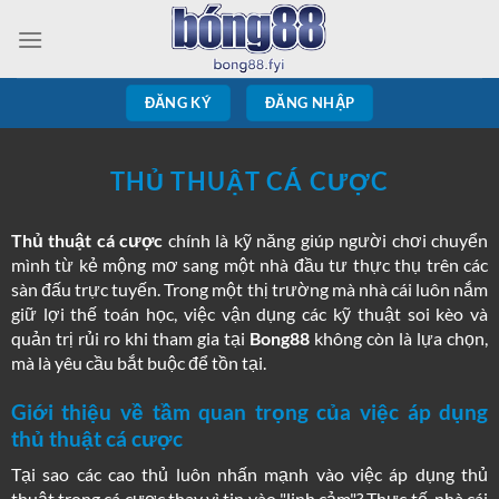
Bỏ
qua
nội
dung
ĐĂNG KÝ
ĐĂNG NHẬP
THỦ THUẬT CÁ CƯỢC
Thủ thuật cá cược
chính là kỹ năng giúp người chơi chuyển
mình từ kẻ mộng mơ sang một nhà đầu tư thực thụ trên các
sàn đấu trực tuyến. Trong một thị trường mà nhà cái luôn nắm
giữ lợi thế toán học, việc vận dụng các kỹ thuật soi kèo và
quản trị rủi ro khi tham gia tại
Bong88
không còn là lựa chọn,
mà là yêu cầu bắt buộc để tồn tại.
Giới thiệu về tầm quan trọng của việc áp dụng
thủ thuật cá cược
Tại sao các cao thủ luôn nhấn mạnh vào việc áp dụng thủ
thuật trong cá cược thay vì tin vào "linh cảm"? Thực tế, nhà cái