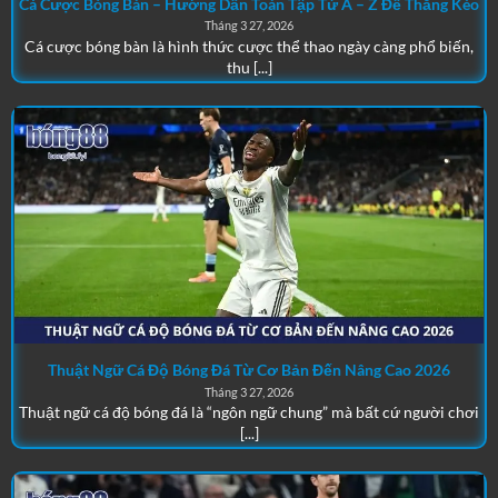
Cá Cược Bóng Bàn – Hướng Dẫn Toàn Tập Từ A – Z Để Thắng Kèo
Tháng 3 27, 2026
Cá cược bóng bàn là hình thức cược thể thao ngày càng phổ biến,
thu [...]
Thuật Ngữ Cá Độ Bóng Đá Từ Cơ Bản Đến Nâng Cao 2026
Tháng 3 27, 2026
Thuật ngữ cá độ bóng đá là “ngôn ngữ chung” mà bất cứ người chơi
[...]