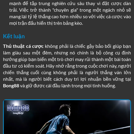
mạnh để tập trung nghiên cứu sâu thay vì đặt cược dàn
trải. Việc trở thành "chuyên gia" trong một ngách nhỏ sẽ
mang lại tỷ lệ thắng cao hơn nhiều so với việc cá cược vào
mọi trận đấu hiển thị trên bảng kèo.
Kết luận
Thủ thuật cá cược
không phải là chiếc gậy bảo bối giúp bạn
làm giàu sau một đêm, nhưng nó chính là bộ công cụ định
hướng giúp bạn biến một trò chơi may rủi thành một bài toán
đầu tư có kiểm soát. Hãy nhớ rằng trong cuộc chơi này, người
chiến thắng cuối cùng không phải là người thắng ván lớn
nhất, mà là người biết cách duy trì lợi nhuận bền vững tại
Bong88
và giữ được cái đầu lạnh trong mọi tình huống.