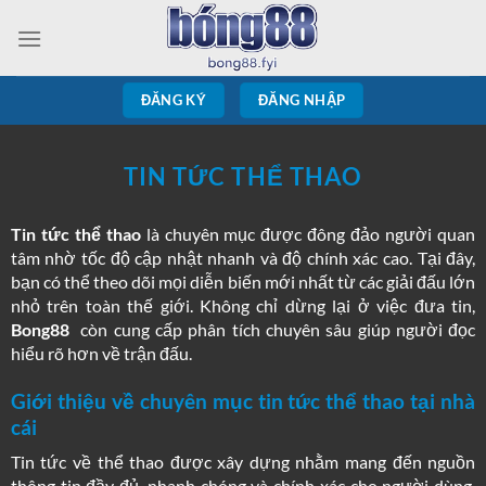
Bỏ
qua
nội
dung
ĐĂNG KÝ
ĐĂNG NHẬP
TIN TỨC THỂ THAO
Tin tức thể thao
là chuyên mục được đông đảo người quan
tâm nhờ tốc độ cập nhật nhanh và độ chính xác cao. Tại đây,
bạn có thể theo dõi mọi diễn biến mới nhất từ các giải đấu lớn
nhỏ trên toàn thế giới. Không chỉ dừng lại ở việc đưa tin,
Bong88
còn cung cấp phân tích chuyên sâu giúp người đọc
hiểu rõ hơn về trận đấu.
Giới thiệu về chuyên mục tin tức thể thao tại nhà
cái
Tin tức về thể thao được xây dựng nhằm mang đến nguồn
thông tin đầy đủ, nhanh chóng và chính xác cho người dùng.