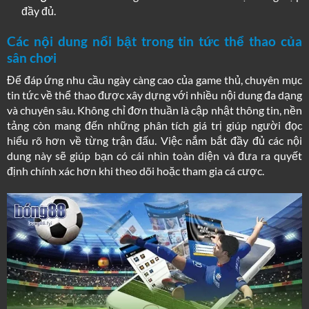
đầy đủ.
Các nội dung nổi bật trong tin tức thể thao của
sân chơi
Để đáp ứng nhu cầu ngày càng cao của game thủ, chuyên mục
tin tức về thể thao được xây dựng với nhiều nội dung đa dạng
và chuyên sâu. Không chỉ đơn thuần là cập nhật thông tin, nền
tảng còn mang đến những phân tích giá trị giúp người đọc
hiểu rõ hơn về từng trận đấu. Việc nắm bắt đầy đủ các nội
dung này sẽ giúp bạn có cái nhìn toàn diện và đưa ra quyết
định chính xác hơn khi theo dõi hoặc tham gia cá cược.