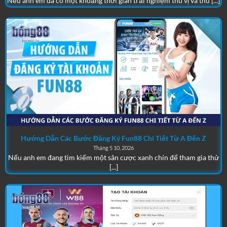
Nếu anh em đã có một khoảng thời gian trải nghiệm thú vị và thu [...]
Hướng Dẫn Các Bước Đăng Ký Fun88 Chi Tiết Từ A Đến Z
Tháng 5 10, 2026
Nếu anh em đang tìm kiếm một sân cược xanh chín để tham gia thử
[...]