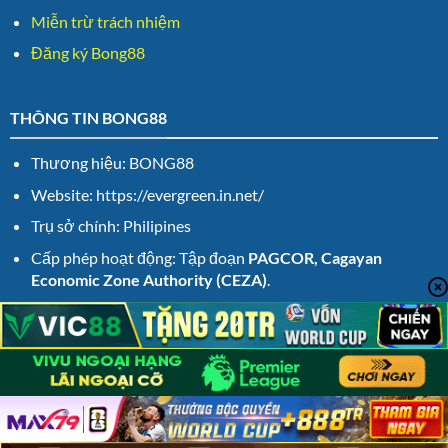
Miễn trừ trách nhiệm
Đăng ký Bong88
THÔNG TIN BONG88
Thương hiệu: BONG88
Website: https://evergreen.in.net/
Trụ sở chính: Philipines
Cấp phép hoạt động: Tập đoạn
PAGCOR, Cagayan
Economic Zone Authority (CEZA)
.
Địa chỉ: 129 Âu Cơ, Tân Bình, Hồ Chí Minh, Việt Nam
Email:
bong88fyiuytin@gmail.com
Phone: 0978985780