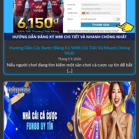
Hướng Dẫn Các Bước Đăng Ký W88 Chi Tiết Và Nhanh Chóng
Nhất
Tháng 5 9, 2026
Nếu người chơi đang tìm kiếm một sân chơi cá cược uy tín để bắt
[...]