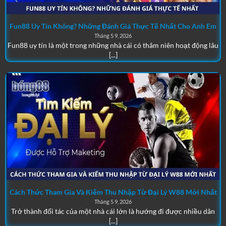
Fun88 Uy Tín Không? Những Đánh Giá Thực Tế Nhất Cho Anh Em
Tháng 5 9, 2026
Fun88 uy tín là một trong những nhà cái có thâm niên hoạt động lâu
[...]
Cách Thức Tham Gia Và Kiếm Thu Nhập Từ Đại Lý W88 Mới Nhất
Tháng 5 9, 2026
Trở thành đối tác của một nhà cái lớn là hướng đi được nhiều dân
[...]