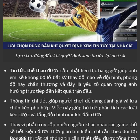
Lựa chọn đúng đắn khi quyết định xem tin tức tại nhà cái
Tin tức thể thao
được cập nhật liên tục hàng giờ giúp anh
em sẽ không bỏ lỡ bất kỳ thay đổi nào về đội hình, phong
độ hay chấn thương và đây là yếu tố quan trọng ảnh
hưởng trực tiếp đến kết quả trận đấu.
Thông tin chi tiết giúp người chơi dễ dàng đánh giá và lựa
chọn kèo phù hợp. Việc này giúp hỗ trợ phân tích các loại
kèo cược và tăng độ chính xác khi đặt cược.
Thay vì phải truy cập nhiều nguồn khác nhau các game thủ
sẽ tiết kiệm được thời gian tìm kiếm, chỉ cần theo dõi tại
Bong88
thì tất cả thông tin cần thiết đều được tổng hợp