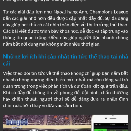
Từ các giải đấu lớn như Ngoại hạng Anh, Champions League
đến các giải nhỏ hơn đều được cập nhật đầy đủ. Sự đa dạng
này giúp bet thủ có cái nhìn toàn diện về thị trường thể thao.
Các bài viết được trình bày khoa học, dễ đọc và tập trung vào
thông tin quan trọng. Điều này giúp người đọc nhanh chóng
nắm bắt nội dung mà không mất nhiều thời gian.
Những lợi ích khi cập nhật tin tức thể thao tại nhà
cái
Việc theo dõi tin tức về thể thao không chỉ giúp bạn nắm bắt
nhanh chóng những diễn biến mới nhất mà còn đóng vai trò
quan trọng trong việc phân tích và dự đoán kết quả trận đấu.
Khi có đầy đủ thông tin về phong độ, đội hình, chấn thương
hay chiến thuật, người chơi sẽ dễ dàng đưa ra nhận định
chính xác hơn thay vì dựa vào cảm tính.