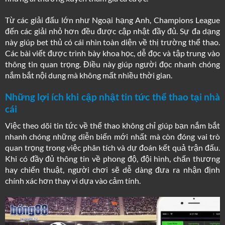
Từ các giải đấu lớn như Ngoại hạng Anh, Champions League
đến các giải nhỏ hơn đều được cập nhật đầy đủ. Sự đa dạng
này giúp bet thủ có cái nhìn toàn diện về thị trường thể thao.
Các bài viết được trình bày khoa học, dễ đọc và tập trung vào
thông tin quan trọng. Điều này giúp người đọc nhanh chóng
nắm bắt nội dung mà không mất nhiều thời gian.
Những lợi ích khi cập nhật tin tức thể thao tại nhà
cái
Việc theo dõi tin tức về thể thao không chỉ giúp bạn nắm bắt
nhanh chóng những diễn biến mới nhất mà còn đóng vai trò
quan trọng trong việc phân tích và dự đoán kết quả trận đấu.
Khi có đầy đủ thông tin về phong độ, đội hình, chấn thương
hay chiến thuật, người chơi sẽ dễ dàng đưa ra nhận định
chính xác hơn thay vì dựa vào cảm tính.