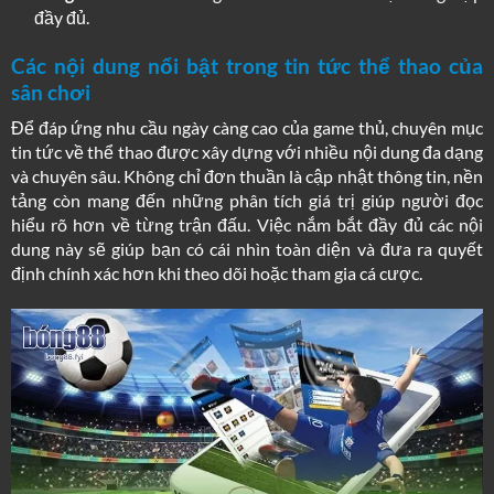
đầy đủ.
Các nội dung nổi bật trong tin tức thể thao của
sân chơi
Để đáp ứng nhu cầu ngày càng cao của game thủ, chuyên mục
tin tức về thể thao được xây dựng với nhiều nội dung đa dạng
và chuyên sâu. Không chỉ đơn thuần là cập nhật thông tin, nền
tảng còn mang đến những phân tích giá trị giúp người đọc
hiểu rõ hơn về từng trận đấu. Việc nắm bắt đầy đủ các nội
dung này sẽ giúp bạn có cái nhìn toàn diện và đưa ra quyết
định chính xác hơn khi theo dõi hoặc tham gia cá cược.