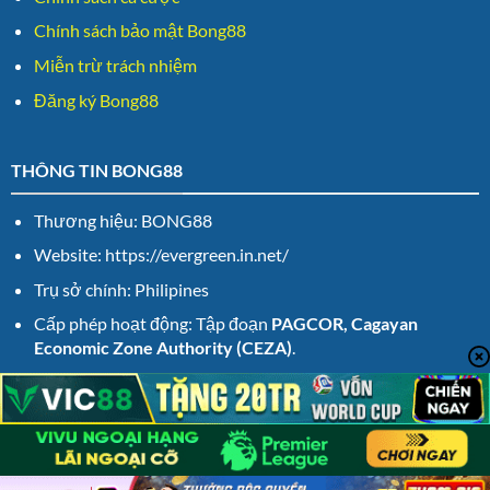
Chính sách bảo mật Bong88
Miễn trừ trách nhiệm
Đăng ký Bong88
THÔNG TIN BONG88
Thương hiệu: BONG88
Website: https://evergreen.in.net/
Trụ sở chính: Philipines
Cấp phép hoạt động: Tập đoạn
PAGCOR, Cagayan
Economic Zone Authority (CEZA)
.
Địa chỉ: 129 Âu Cơ, Tân Bình, Hồ Chí Minh, Việt Nam
Email:
bong88fyiuytin@gmail.com
Phone: 0978985780