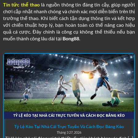
Tin tức thể thao
là nguồn thông tin đáng tin cậy, giúp người
chơi cập nhật nhanh chóng và chính xác mọi diễn biến trên thị
trường thể thao. Khi biết cách tận dụng thông tin và kết hợp
với chiến thuật hợp lý, bạn hoàn toàn có thể nâng cao hiệu
quả cá cược. Đây chính là công cụ không thể thiếu nếu bạn
muốn thành công lâu dài tại
Bong88
.
Tỷ Lệ Kèo Tại Nhà Cái Trực Tuyến Và Cách Đọc Bảng Kèo
Tháng 3 27, 2026