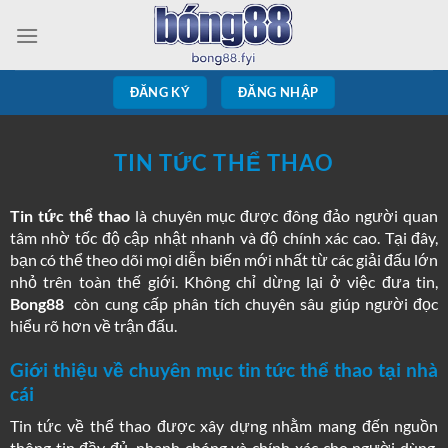
Bỏ
qua
nội
dung
ĐĂNG KÝ
ĐĂNG NHẬP
TIN TỨC THỂ THAO
Tin tức thể thao
là chuyên mục được đông đảo người quan
tâm nhờ tốc độ cập nhật nhanh và độ chính xác cao. Tại đây,
bạn có thể theo dõi mọi diễn biến mới nhất từ các giải đấu lớn
nhỏ trên toàn thế giới. Không chỉ dừng lại ở việc đưa tin,
Bong88
còn cung cấp phân tích chuyên sâu giúp người đọc
hiểu rõ hơn về trận đấu.
Giới thiệu về chuyên mục tin tức thể thao tại nhà
cái
Tin tức về thể thao được xây dựng nhằm mang đến nguồn
thông tin đầy đủ, nhanh chóng và chính xác cho người dùng.